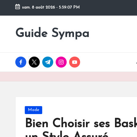
sam. 8 août 2026
-
5:59:08 PM
Skip
to
Guide Sympa
Conseils,
content
astuces
et
bons
facebook.com
twitter.com
t.me
instagram.com
youtube.com
plans
sympa
Posted
Mode
in
Bien Choisir ses Ba