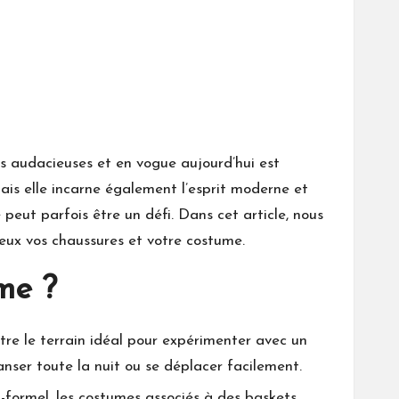
s audacieuses et en vogue aujourd’hui est
ais elle incarne également l’esprit moderne et
eut parfois être un défi. Dans cet article, nous
ieux vos chaussures et votre costume.
me ?
être le terrain idéal pour expérimenter avec un
anser toute la nuit ou se déplacer facilement.
-formel, les costumes associés à des baskets