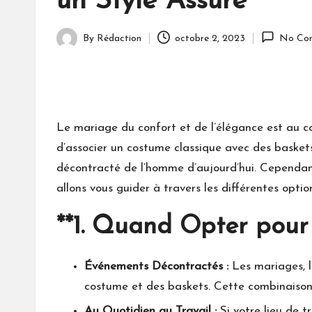
un Style Assuré
By
Rédaction
octobre 2, 2023
No Co
Posted
by
Le mariage du confort et de l’élégance est au c
d’associer un costume classique avec des baskets
décontracté de l’homme d’aujourd’hui. Cependant
allons vous guider à travers les différentes opt
**1.
Quand Opter pour 
Événements Décontractés :
Les mariages, le
costume et des baskets. Cette combinaison o
Au Quotidien au Travail :
Si votre lieu de t