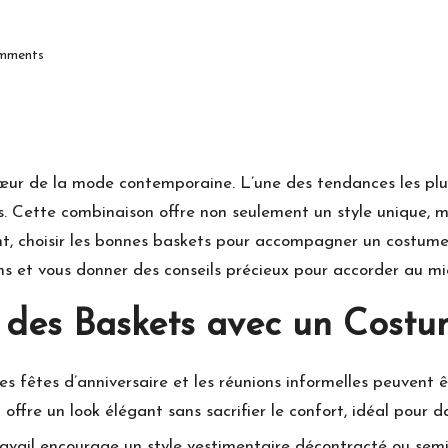
mments
œur de la mode contemporaine. L’une des tendances les plu
. Cette combinaison offre non seulement un style unique, m
, choisir les bonnes baskets pour accompagner un costume p
ions et vous donner des conseils précieux pour accorder au m
des Baskets avec un Costu
s fêtes d’anniversaire et les réunions informelles peuvent 
ffre un look élégant sans sacrifier le confort, idéal pour d
ravail encourage un style vestimentaire décontracté ou semi